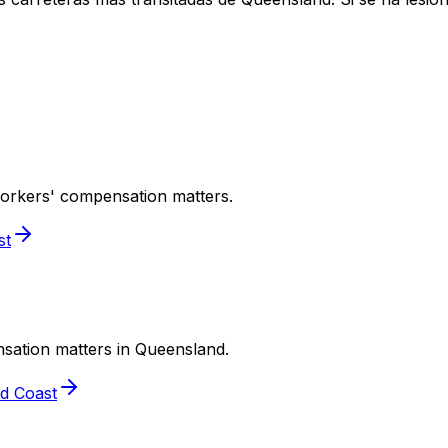
workers' compensation matters.
st
nsation matters in Queensland.
d Coast