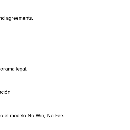
and agreements.
orama legal.
ación.
jo el modelo No Win, No Fee.