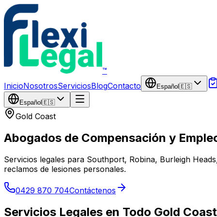
Saltar al contenido principal
™
Inicio
Nosotros
Servicios
Blog
Contacto
Español
🇪🇸
Español
🇪🇸
Gold Coast
Abogados de Compensación y Empleo
Servicios legales para Southport, Robina, Burleigh Heads
reclamos de lesiones personales.
0429 870 704
Contáctenos
Servicios Legales en Todo Gold Coast