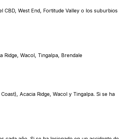
el CBD, West End, Fortitude Valley o los suburbios
a Ridge, Wacol, Tingalpa, Brendale
 Coast), Acacia Ridge, Wacol y Tingalpa. Si se ha
 cada año. Si se ha lesionado en un accidente de