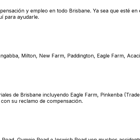
ompensación y empleo en todo Brisbane. Ya sea que esté en 
í para ayudarle.
ongabba, Milton, New Farm, Paddington, Eagle Farm, Acaci
triales de Brisbane incluyendo Eagle Farm, Pinkenba (Trade
le con su reclamo de compensación.
n Road, Gympie Road e Ipswich Road ven muchos accidentes