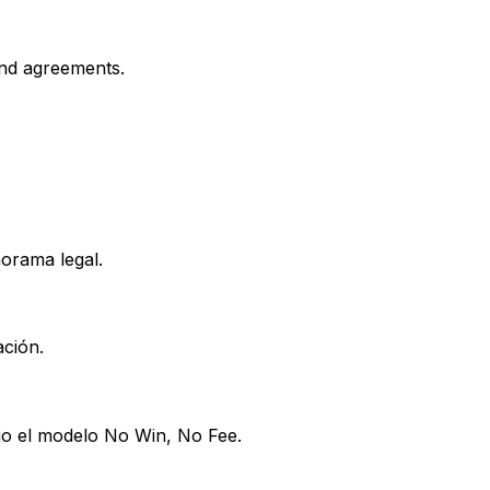
and agreements.
orama legal.
ación.
jo el modelo No Win, No Fee.