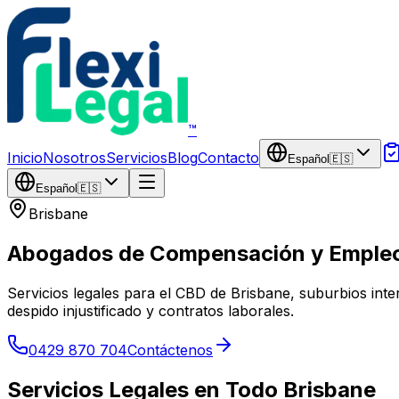
Saltar al contenido principal
™
Inicio
Nosotros
Servicios
Blog
Contacto
Español
🇪🇸
Español
🇪🇸
Brisbane
Abogados de Compensación y Empleo
Servicios legales para el CBD de Brisbane, suburbios int
despido injustificado y contratos laborales.
0429 870 704
Contáctenos
Servicios Legales en Todo Brisbane