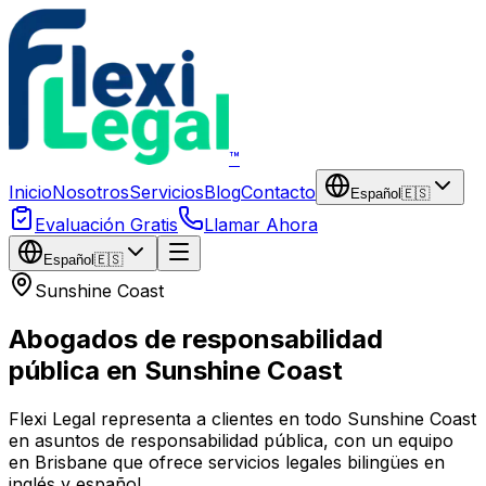
Saltar al contenido principal
™
Inicio
Nosotros
Servicios
Blog
Contacto
Español
🇪🇸
Evaluación Gratis
Llamar Ahora
Español
🇪🇸
Sunshine Coast
Abogados de responsabilidad
pública en Sunshine Coast
Flexi Legal representa a clientes en todo Sunshine Coast
en asuntos de responsabilidad pública, con un equipo
en Brisbane que ofrece servicios legales bilingües en
inglés y español.