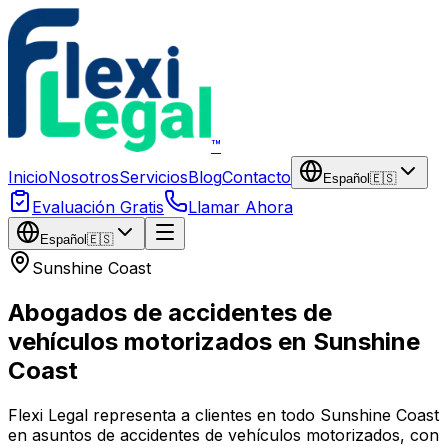
Saltar al contenido principal
™
Inicio
Nosotros
Servicios
Blog
Contacto
Español
🇪🇸
Evaluación Gratis
Llamar Ahora
Español
🇪🇸
Sunshine Coast
Abogados de accidentes de
vehículos motorizados en Sunshine
Coast
Flexi Legal representa a clientes en todo Sunshine Coast
en asuntos de accidentes de vehículos motorizados, con