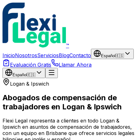
Saltar al contenido principal
™
Inicio
Nosotros
Servicios
Blog
Contacto
Español
🇪🇸
Evaluación Gratis
Llamar Ahora
Español
🇪🇸
Logan & Ipswich
Abogados de compensación de
trabajadores en Logan & Ipswich
Flexi Legal representa a clientes en todo Logan &
Ipswich en asuntos de compensación de trabajadores,
con un equipo en Brisbane que ofrece servicios legales
bilingües en inglés y español.