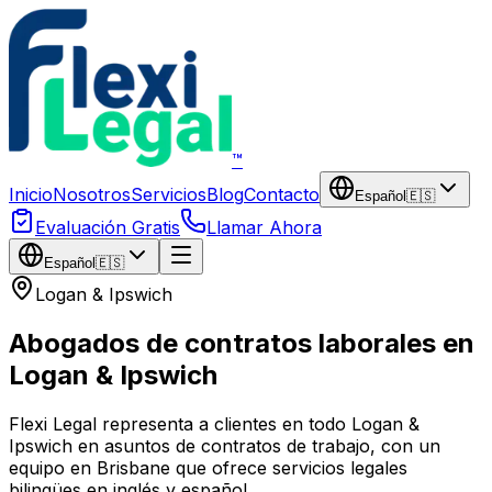
Saltar al contenido principal
™
Inicio
Nosotros
Servicios
Blog
Contacto
Español
🇪🇸
Evaluación Gratis
Llamar Ahora
Español
🇪🇸
Logan & Ipswich
Abogados de contratos laborales en
Logan & Ipswich
Flexi Legal representa a clientes en todo Logan &
Ipswich en asuntos de contratos de trabajo, con un
equipo en Brisbane que ofrece servicios legales
bilingües en inglés y español.